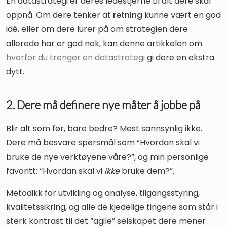
En datastrategi er deres ledestjerne til alt dere skal
oppnå. Om dere tenker at
retning
kunne vært en god
idé, eller om dere lurer på om strategien dere
allerede har er god nok, kan denne artikkelen om
hvorfor du trenger en datastrategi
gi dere en ekstra
dytt.
2. Dere må definere nye måter å jobbe på
Blir alt som før, bare bedre? Mest sannsynlig ikke.
Dere må besvare spørsmål som “Hvordan skal vi
bruke de nye verktøyene våre?”, og min personlige
favoritt: “Hvordan skal vi
ikke
bruke dem?”.
Metodikk for utvikling og analyse, tilgangsstyring,
kvalitetssikring, og alle de kjedelige tingene som står i
sterk kontrast til det “agile” selskapet dere mener