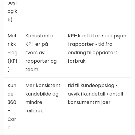
sesl
ogik
k)
Met
Konsistente
KPI-konflikter • adopsjon
rikk
KPI-er på
i rapporter • tid fra
-lag
tvers av
endring til oppdatert
(KPI
rapporter og
forbruk
)
team
Kun
Mer konsistent
tid til kundeoppslag •
de
kundebilde og
avvik i kundetall • antall
360
mindre
konsumentmiljøer
-
feilbruk
Cor
e