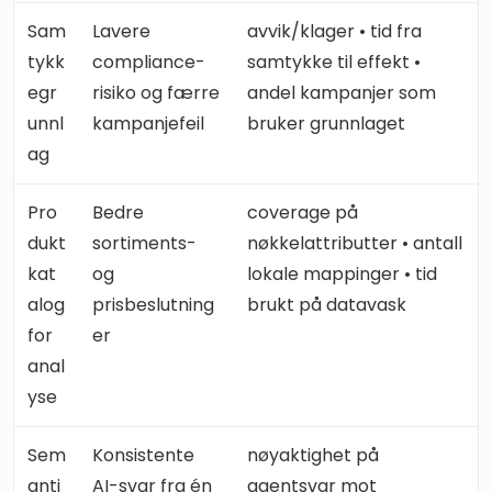
Sam
Lavere
avvik/klager • tid fra
tykk
compliance-
samtykke til effekt •
egr
risiko og færre
andel kampanjer som
unnl
kampanjefeil
bruker grunnlaget
ag
Pro
Bedre
coverage på
dukt
sortiments-
nøkkelattributter • antall
kat
og
lokale mappinger • tid
alog
prisbeslutning
brukt på datavask
for
er
anal
yse
Sem
Konsistente
nøyaktighet på
anti
AI-svar fra én
agentsvar mot