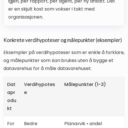
igjen, per rapport, per agent, per ny ansatt. Det
er en skjult kost som vokser i takt med
organisasjonen.
Konkrete verdihypoteser og målepunkter (eksempler)
Eksempler på verdihypoteser som er enkle å forklare,
og målepunkter som
kan
brukes uten å bygge et
datavarehus for å måle datavarehuset.
Dat
Verdihypotes
Målepunkter (1-3)
apr
e
odu
kt
For
Bedre
Planavvik • andel