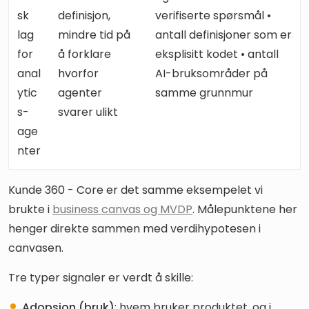
sk
definisjon,
verifiserte spørsmål •
lag
mindre tid på
antall definisjoner som er
for
å forklare
eksplisitt kodet • antall
anal
hvorfor
AI-bruksområder på
ytic
agenter
samme grunnmur
s-
svarer ulikt
age
nter
Kunde 360 - Core er det samme eksempelet vi
brukte i
business canvas og MVDP
. Målepunktene her
henger direkte sammen med verdihypotesen i
canvasen.
Tre typer signaler er verdt å skille:
Adopsjon (bruk)
: hvem bruker produktet, og i