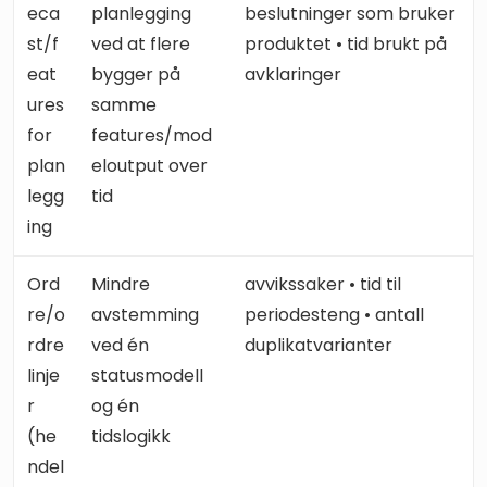
eca
planlegging
beslutninger som bruker
st/f
ved at flere
produktet • tid brukt på
eat
bygger på
avklaringer
ures
samme
for
features/mod
plan
eloutput over
legg
tid
ing
Ord
Mindre
avvikssaker • tid til
re/o
avstemming
periodesteng • antall
rdre
ved én
duplikatvarianter
linje
statusmodell
r
og én
(he
tidslogikk
ndel