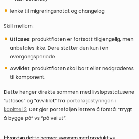
lenke til migreringsnotat og changelog
Skill mellom:
Utfases
: produktflaten er fortsatt tilgjengelig, men
anbefales ikke. Dere støtter den kun i en
overgangsperiode.
Avviklet
: produktflaten skal bort eller nedgraderes
til komponent.
Dette henger direkte sammen med livsløpsstatusene
“utfases” og “avviklet” fra
porteføljestyringen i
kapittel 2
. Det gjør porteføljen lettere å forstå: “trygt
å bygge på” vs “på vei ut”.
Hvordan dette henger sammen med produkt vs