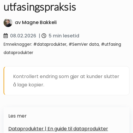
utfasingspraksis
av
Magne Bakkeli
08.02.2026
|
5 min lesetid
Emneknagger:
#dataprodukter
,
#SemVer data
,
#utfasing
dataprodukter
Kontrollert endring som gjør at kunder slutter
å lage kopier.
Les mer
Dataprodukter | En guide til dataprodukter